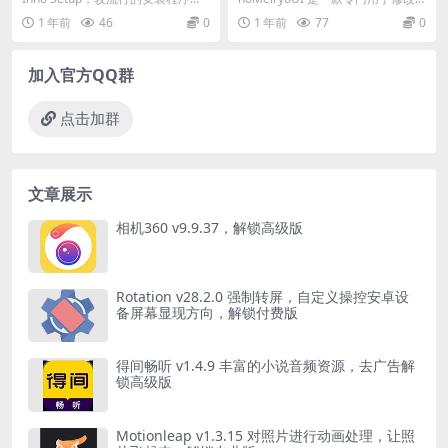
作软件。Inno Setup 是一款Wi...
indows系统字体设置的工具，尤其
1 年前
46
0
1 年前
77
0
擅...
加入官方QQ群
点击加群
文章展示
相机360 v9.9.37，解锁高级版
Rotation v28.2.0 强制转屏，自定义操控安卓设
备屏幕显现方向，解锁付费版
得间畅听 v1.4.9 丰富的小说音频资源，去广告解
锁高级版
Motionleap v1.3.15 对照片进行动画处理，让照