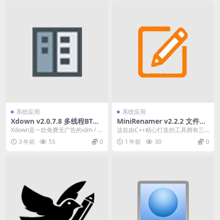
系统应用
系统应用
Xdown v2.0.7.8 多线程BT种
MiniRenamer v2.2.2 文件批
子下载 绿色版 URL/FTP/torr
量重命名工具绿色版
Xdown是一款免费无广告的idm / to
这款由C++精心打造的工具拥有三
ent
rrent 合成体，不仅能下载种子，...
大核心优势： ✓ 极致轻量 – 体积小
3 年前
55
0
1 年前
30
0
巧不占资源...