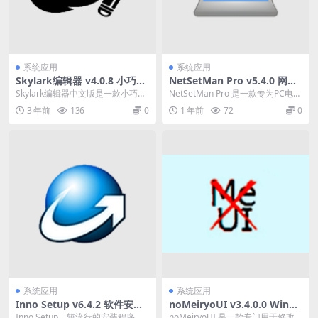
系统应用
系统应用
Skylark编辑器 v4.0.8 小巧开
NetSetMan Pro v5.4.0 网络
源的文本编辑器，中文绿色版
切换工具激活版下载
Skylark编辑器中文版是一款小巧开
NetSetMan Pro 是一款专为PC电脑
源的文本,源代码,二进制编辑器.Skyl
打造的网络设置管理工具，支持Wi
3 年前
136
0
1 年前
72
0
a...
n...
系统应用
系统应用
Inno Setup v6.4.2 软件安装
noMeiryoUI v3.4.0.0 Windo
制作软件简体中文汉化版
ws字体更改工具中文绿色版
Inno Setup，较流行的安装程序制
noMeiryoUI 是一款专门用于修改W