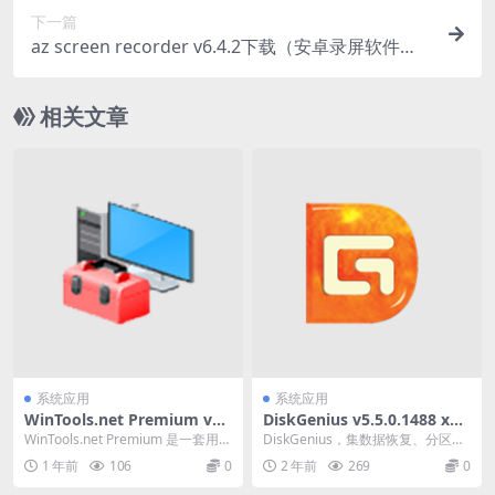
下一篇
az screen recorder v6.4.2下载（安卓录屏软件，
解锁高级版）
相关文章
系统应用
系统应用
WinTools.net Premium v2
DiskGenius v5.5.0.1488 x8
5.4.1.0 一套用于提高微软 Wi
6/x64 专业硬盘分区工具汉化
WinTools.net Premium 是一套用于
DiskGenius，集数据恢复、分区管
ndows 操作系统性能的工具
破解版
提高微软 Windows 操...
理、备份还原等多功能于一身的超
1 年前
106
0
2 年前
269
0
级工具软件...