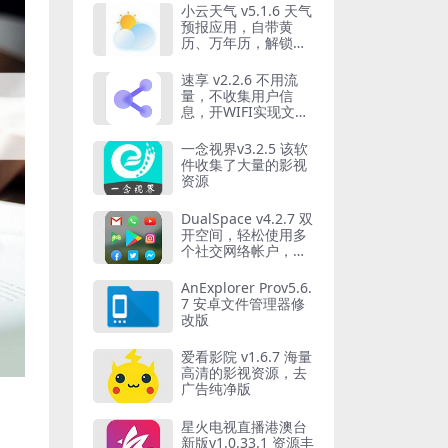
小云天气 v5.1.6 天气
预报应用，自带黄
历、万年历，解锁高
级版
速享 v2.2.6 不用流
量，不收集用户信
息，开WIFI实现文件
互传，开源局域网传
输工具
一念视界v3.2.5 该软
件收集了大量的影视
资源
DualSpace v4.2.7 双
开空间，轻松使用多
个社交网络帐户，解
锁专业版
AnExplorer Prov5.6.
7 安卓文件管理器修
改版
爱看影院 v1.6.7 海量
高清的影视资源，去
广告纯净版
星火电视直播港澳台
新版v1.0.33.1 资源丰