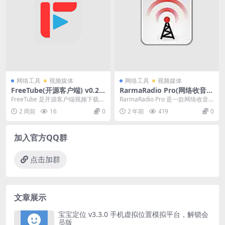
网络工具
视频媒体
网络工具
视频媒体
FreeTube(开源客户端) v0.25.
RarmaRadio Pro(网络收音机
1.7561 中文便携版
广播电台) v2.75.9 中文破解便
FreeTube 是开源客户端视频下载软
RarmaRadio Pro 是一款网络收音
携式版
件，无需打开官方网站与原版应用
机软件。此软件可让您收听和录制
2 周前
16
0
2 年前
419
0
即可浏览播...
世界各...
加入官方QQ群
点击加群
文章展示
宝宝定位 v3.3.0 手机虚拟位置模拟平台，解锁会
员版