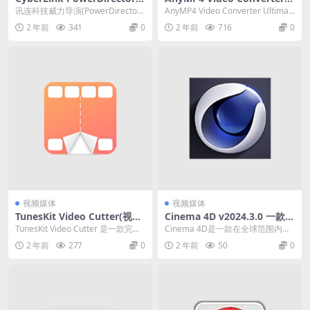
Ultimate (威力导演) v23.1.1
ltimate(视频转换器) v8.5.58
讯连科技威力导演(PowerDirector)
AnyMP4 Video Converter Ultimat
322.0 一款功能全面的视频编
中文破解版
是一款功能全面的视频编辑软件及
e 是一款一体化视频...
2 年前
341
0
2 年前
716
0
辑软件
视频...
视频媒体
视频媒体
TunesKit Video Cutter(视频
Cinema 4D v2024.3.0 一款在
无损分割) v3.0.0.54 破解版
全球范围内广受好评的3D建模
TunesKit Video Cutter 是一款完美
Cinema 4D是一款在全球范围内广
的视频剪辑器，可将视频和音...
受好评的3D建模、动画和渲染软
2 年前
277
0
2 年前
50
0
件。随着版本...