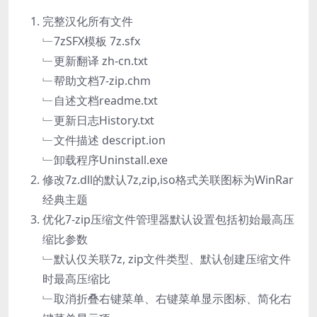
完整汉化所有文件
﹂7zSFX模板 7z.sfx
﹂更新翻译 zh-cn.txt
﹂帮助文档7-zip.chm
﹂自述文档readme.txt
﹂更新日志History.txt
﹂文件描述 descript.ion
﹂卸载程序Uninstall.exe
修改7z.dll的默认7z,zip,iso格式关联图标为WinRar
经典主题
优化7-zip压缩文件管理器默认设置包括初始最高压
缩比参数
﹂默认仅关联7z, zip文件类型、默认创建压缩文件
时最高压缩比
﹂取消折叠右键菜单、右键菜单显示图标、简化右