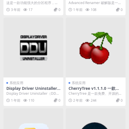
8.1.0.0 一款功能强大的分区程
文件重命名工具便携版下载
这是一款功能强大的分区程序，它
Advanced Renamer 破解版是一款
序
可以扩展分区、修复低磁盘空间问
可以对文件进行批量重命名的工
3 年前
17
0
1 年前
108
0
题，在MBR和GPT...
具。它...
系统应用
系统应用
Display Driver Uninstaller v
CherryTree v1.1.1.0 一款免
18.1.0.0一款用于彻底卸载显
费、开源的笔记管理软件
Display Driver Uninstaller（DD
CherryTree 是一款免费、开源的笔
卡驱动程序的实用工具
U）是一款用于彻底卸载...
记管理软件，可以用于组织、编辑
1 年前
110
0
2 年前
244
0
和管理各...