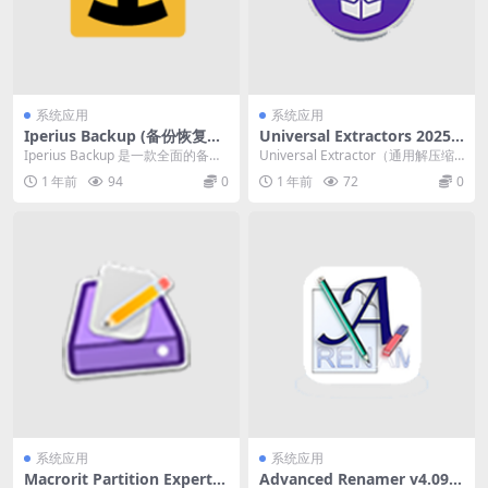
系统应用
系统应用
Iperius Backup (备份恢复软
Universal Extractors 2025-
件) v8.5.6 中文破解版
04-14 一款免费的解压缩软件
Iperius Backup 是一款全面的备份
Universal Extractor（通用解压缩
和恢复软件，可以帮助用户对计算
器）是一款免费的解压缩软件，
1 年前
94
0
1 年前
72
0
机数...
旨...
系统应用
系统应用
Macrorit Partition Expert v
Advanced Renamer v4.09