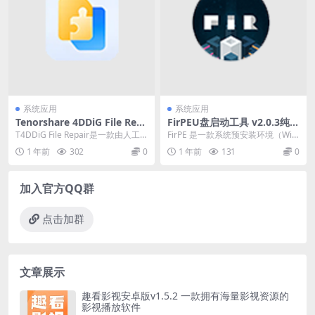
系统应用
系统应用
Tenorshare 4DDiG File Rep
FirPEU盘启动工具 v2.0.3纯净
air v3.1.6.2 文件修复软件注
版下载
T4DDiG File Repair是一款由人工
FirPE 是一款系统预安装环境（Win
册激活版
智能驱动的软件，专门用于修复受
dows PE），它具有简约、易操作
1 年前
302
0
1 年前
131
0
损...
等特...
加入官方QQ群
点击加群
文章展示
趣看影视安卓版v1.5.2 一款拥有海量影视资源的
影视播放软件