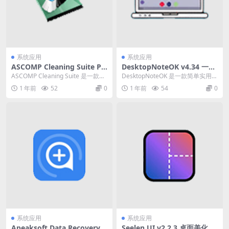
系统应用
系统应用
ASCOMP Cleaning Suite Pr
DesktopNoteOK v4.34 一款
o v4.017 系统优化工具便携版
简单实用的桌面便签工具
ASCOMP Cleaning Suite 是一款功
DesktopNoteOK 是一款简单实用的
能全面的清洁和优化工具套件。...
桌面便签工具，帮助用户快速记录
1 年前
52
0
1 年前
54
0
重要的...
系统应用
系统应用
Apeaksoft Data Recovery
Seelen UI v2.2.3 桌面美化工