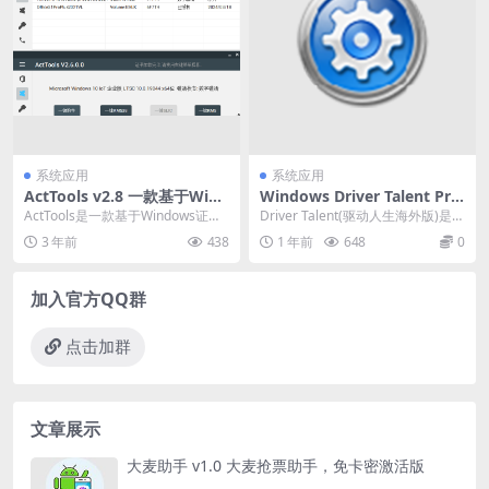
系统应用
系统应用
ActTools v2.8 一款基于Wind
Windows Driver Talent Pro
ows证书的一个激活工具
（驱动人生v8.1.11.60 单文件
ActTools是一款基于Windows证书
Driver Talent(驱动人生海外版)是一
绿色破解版）
的一个激活工具，拥有KMS激活,数
款专业的驱动更新软件,功能包括:...
3 年前
438
1 年前
648
0
字...
加入官方QQ群
点击加群
文章展示
大麦助手 v1.0 大麦抢票助手，免卡密激活版