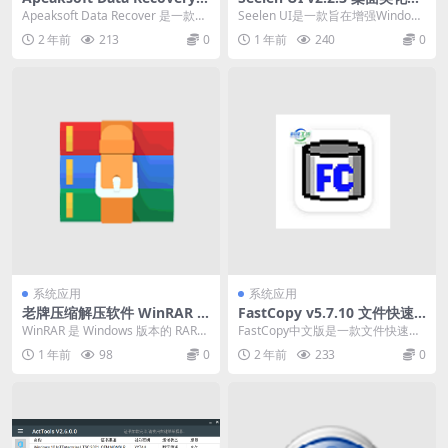
(数据恢复软件) v1.6.16 中文
具免费版下载
Apeaksoft Data Recover 是一款数
Seelen UI是一款旨在增强Windows
破解版
据恢复软件。无论您误删除了...
桌面体验的工具，专注于定制和生
2 年前
213
0
1 年前
240
0
产力...
系统应用
系统应用
老牌压缩解压软件 WinRAR v
FastCopy v5.7.10 文件快速
7.10 中文版
复制工具，汉化修改版
WinRAR 是 Windows 版本的 RAR
FastCopy中文版是一款文件快速复
压缩文件管理器 - 一个允许您...
制工具.号称Windows平台上最快的
1 年前
98
0
2 年前
233
0
文件...