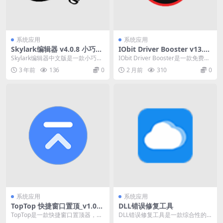
系统应用
系统应用
Skylark编辑器 v4.0.8 小巧开
IObit Driver Booster v13.5.
源的文本编辑器，中文绿色版
0.359 一款免费的Windows驱
Skylark编辑器中文版是一款小巧开
IObit Driver Booster是一款免费的
动程序更新工具
源的文本,源代码,二进制编辑器.Skyl
Windows驱动程序更新工...
3 年前
136
0
2 月前
310
0
a...
系统应用
系统应用
TopTop 快捷窗口置顶_v1.0
DLL错误修复工具
一款快捷窗口置顶器
TopTop是一款快捷窗口置顶器，可
DLL错误修复工具是一款综合性的
以通过简单的快捷键来迅速调整窗
系统修复工具，专注于解决Window