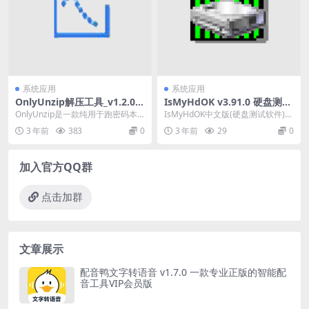
系统应用
系统应用
OnlyUnzip解压工具_v1.2.0
IsMyHdOK v3.91.0 硬盘测试
一款纯用于跑密码本的解压工
软件，硬盘基准测试工具，中
OnlyUnzip是一款纯用于跑密码本
IsMyHdOK中文版(硬盘测试软件)是
具便携版
文汉化版
的解压工具，类似于UZIP，解压功
一款硬盘基准测试工具,用于检测SS
3 年前
383
0
3 年前
29
0
能基于7...
D及H...
加入官方QQ群
点击加群
文章展示
配音鸭文字转语音 v1.7.0 一款专业正版的智能配
音工具VIP会员版