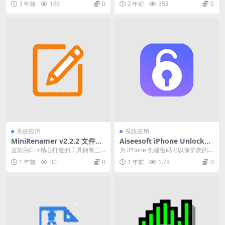
3 年前
163
0
2 年前
353
0
口层级的位置。...
s操作系统上...
系统应用
系统应用
MiniRenamer v2.2.2 文件批
Aiseesoft iPhone Unlocker
量重命名工具绿色版
(手机解锁器) v2.0.92 中文破
这款由C++精心打造的工具拥有三
为 iPhone 创建密码可以保护您的隐
解版
大核心优势： ✓ 极致轻量 – 体积小
私。但是有多种原因会导致您失去
1 年前
30
0
1 年前
1.7K
0
巧不占资源...
对锁屏密码...