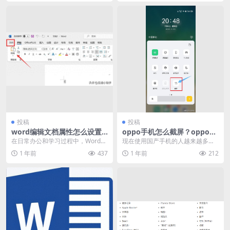
投稿
投稿
word编辑文档属性怎么设置
oppo手机怎么截屏？oppo手
（文档属性在哪里找）
机截屏方法分享
在日常办公和学习过程中，Word文
现在使用国产手机的人越来越多
档是我们最常使用的工具之一。当
了，对于oppo手机截图还不是很了
1 年前
437
1 年前
212
我们创建一篇文档...
解的朋友们，下面我...