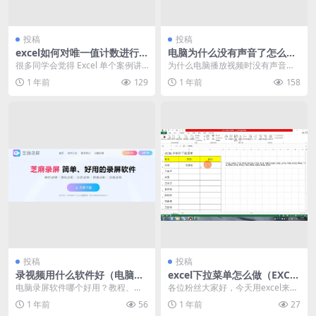
投稿
投稿
excel如何对唯一值计数进行
电脑为什么没有声音了怎么恢
筛选 分享二种方法
复（分享5个方法）
很多同学会觉得 Excel 单个案例讲
为什么电脑播放视频时没有声音？
解有些碎片化，初学者未必能完全
电脑没有声音可能是由于音响设备
1 年前
129
1 年前
158
理解和掌握。...
连接不牢固，也可能是...
投稿
投稿
录视频用什么软件好（电脑录
excel下拉菜单怎么做（EXCE
屏软件推荐）
L中制作下拉菜单教程分享）
电脑录屏软件哪个好用？教程、直
各位粉丝大家好，今天用excel来制
播、会议录屏，还支持定时录制与
作下拉菜单。原先用其他方法，今
1 年前
56
1 年前
27
自动录屏 在数字时代...
天换着方法用e...