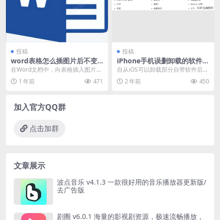
投稿
投稿
word表格怎么插图片后不变
iPhone手机误删卸载的软件怎
形（在表格中加入图片不变形
么找回（2个方法教你装回
在Word文档中，向表格插入图片并
自从iOS可以卸载部分自带软件后相
的方法详解）
来）
保持图片不变形的方式，核心在于
信很多人会选择将无用的进行删
1 年前
471
2 年前
450
设置表格属性，而...
除，那么想要重新安...
加入官方QQ群
点击加群
文章展示
波点音乐 v4.1.3 一款很好用的音乐播放器更新版/
去广告版
剧圈 v6.0.1 海量的影视剧资源，极速流畅播放，