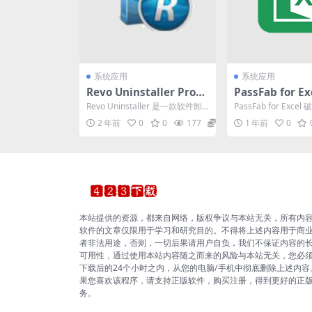
系统应用
系统应用
Revo Uninstaller Pro
PassFab for Exc
(卸载工具) v5.3.5 中文便
14.2 Excel
Revo Uninstaller 是一款软件卸
PassFab for Exc
携式版
恢复工具中文激
载工具。用于删除计算机上安装
软件网为大家搜集分
2 年前
0
0
177
0
1 年前
0
的不需...
能强...
本站提供的资源，都来自网络，版权争议与本站无关，所有内
软件的文章仅限用于学习和研究目的。不得将上述内容用于商
者非法用途，否则，一切后果请用户自负，我们不保证内容的
可用性，通过使用本站内容随之而来的风险与本站无关，您必
下载后的24个小时之内，从您的电脑/手机中彻底删除上述内容
果您喜欢该程序，请支持正版软件，购买注册，得到更好的正
务。