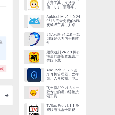
多开工具，支持微
信、QQ、陌陌等，
解锁会员版
Apktool M v2.4.0-24
0518 完全免费的APK
反编译工具，安卓反
汇编神器
记忆宫殿 v1.2.8 一款
训练记忆力的手机软
盗
件
顾我追剧 v4.2.0 拥有
海量的影视资源去广
告版下载
(
0
)
AndPods v3.7.6 蓝
牙耳机管理器，含弹
窗、入耳检测、电量
显示，解锁会员版
飞土搜APP v1.8.4 一
款专业的磁力链接搜
索工具
TVBox Pro v1.1.1 免
费版电视盒子影视