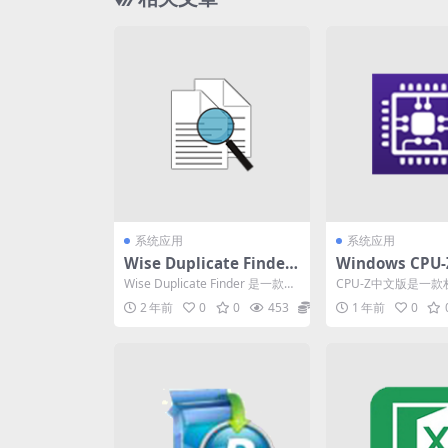
系统应用
系统应用
Wise Duplicate Finder
Windows CPU
(重复文件删除软件) v2.1.
检测工具」v2.14
Wise Duplicate Finder 是一款高
CPU-Z中文版是一款
3.64 中文破解便携式版
中文汉化版
度专业化的程序，旨在搜索并
处理器检测工具.CPU
2 年前
0
0
453
0
1 年前
0
删...
U检测工具...