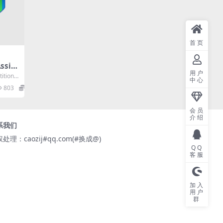
首页
ssist
用户
分区助
tion
中心
区软
..
803
0
会员
介绍
系我们
处理：caozij#qq.com(#换成@)
QQ
客服
加入
用户
群