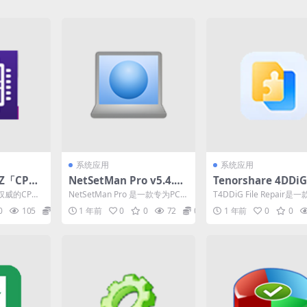
系统应用
系统应用
-Z「CPU
NetSetMan Pro v5.4.0
Tenorshare 4DDiG 
.0 简体
网络切换工具激活版下载
Repair v3.1.6.2
权威的CPU
NetSetMan Pro 是一款专为PC电
T4DDiG File Repair是
软件注册激活版
-Z最新版CP
脑打造的网络设置管理工具，支
工智能驱动的软件，专门
0
105
0
1 年前
0
0
72
0
1 年前
0
0
持Win...
复受损...