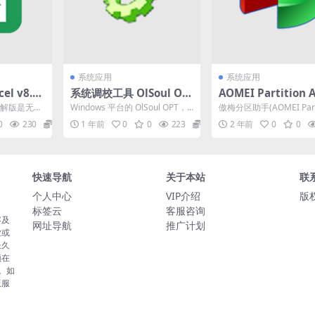
系统应用
系统应用
el v8.5.
系统调校工具 OlSoul OP
AOMEI Partition A
文件密码破解
T 2025.04.01中文版
ant v10.7.0 傲梅
el 破解版是无忧
Windows 平台的 OlSoul OPT，
傲梅分区助手(AOMEI Parti
活版下载
手简单易用的无损分
享的一款功
该软件是5ilr绿软最新搜集整理
Assistant中文修改版)是一.
0
230
0
1 年前
0
0
223
0
2 年前
0
0
的...
件
快速导航
关于本站
联
个人中心
VIP介绍
版权
标签云
客服咨询
容及
网址导航
推广计划
业或
长久
须在
。如
版服