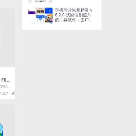
手机照片恢复精灵 v
6.2.0 找回误删照片
的工具软件，去广告
解锁高级版
File
 文件修复
一款由人
用于修
304
0