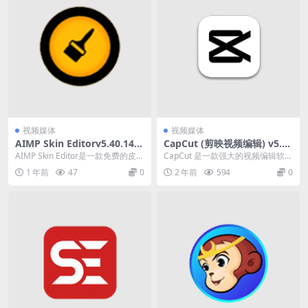
视频媒体
视频媒体
AIMP Skin Editorv5.40.141
CapCut (剪映视频编辑) v5.6.
0 AIMP皮肤编辑器中文绿色
0.2062 中文官方免费版
AIMP Skin Editor是一款免费的皮肤
CapCut 是一款强大的视频编辑软
版下载
编辑器，专门用于为AIMP音乐播...
件。这款应用享有盛誉，因为它具
1 年前
47
0
2 年前
594
0
有身临其境的编...