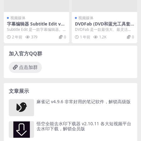
视频媒体
视频媒体
字幕编辑器 Subtitle Edit v4.
DVDFab (DVD和蓝光工具套
0.11 中文免费版
件) v13.0.3.8中文破解便携式
Subtitle Edit 是一款字幕编辑器。
DVDFab 是一款最强大、最灵活的
版
使用此程序，您可以将字幕与视频
DVD 或蓝光复制、翻录、创建和刻
2 年前
379
0
1 年前
1.2K
0
同步...
录软件。...
加入官方QQ群
点击加群
文章展示
麻雀记 v4.9.6 非常好用的笔记软件，解锁高级版
悟空全能去水印下载器 v2.10.11 各大短视频平台
去水印下载，解锁会员版