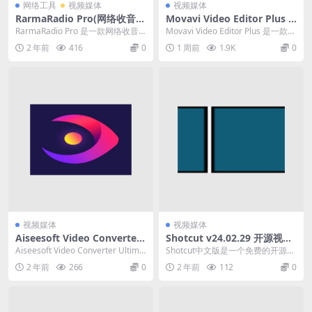
网络工具
视频媒体
视频媒体
RarmaRadio Pro(网络收音机
Movavi Video Editor Plus 2
广播电台) v2.75.9 中文破解便
026 (视频编辑) v26.18.1 中文
RarmaRadio Pro 是一款网络收音
Movavi Video Editor Plus 是一款完
携式版
便携式版
机软件。此软件可让您收听和录制
美的工具，可将您的创意...
2 年前
416
0
1 周前
1.9K
0
世界各...
视频媒体
视频媒体
Aiseesoft Video Converter
Shotcut v24.02.29 开源视频
Ultimate (视频转换器）v10.
剪辑软件便携中文版
Aiseesoft Video Converter Ultima
Shotcut中文版是一个免费的开源跨
8.62 中文破解便携式版
te 是一款视频...
平台视频编辑器。Shotcut中文版支
2 年前
266
0
2 年前
112
0
持数...