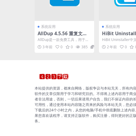
系统应用
系统应用
AllDup 4.5.56 重复文件
HiBit Uninsta
查找工具便携版
工具)v3.2.50
AllDup是一款免费工具，用于搜
HiBit Uninstall
版
索和删除计算机上的文件副本。
费小巧强大的软件卸载
3 年前
0
0
385
0
2 年前
0
快速搜索算法可以找...
B...
本站提供的资源，都来自网络，版权争议与本站无关，所有内
软件的文章仅限用于学习和研究目的。不得将上述内容用于商
者非法用途，否则，一切后果请用户自负，我们不保证内容的
可用性，通过使用本站内容随之而来的风险与本站无关，您必
下载后的24个小时之内，从您的电脑/手机中彻底删除上述内容
果您喜欢该程序，请支持正版软件，购买注册，得到更好的正
务。