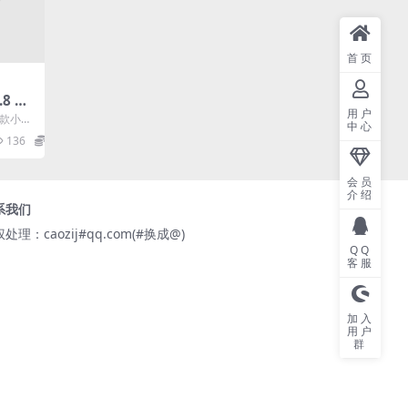
首页
.8 小
用户
，中
一款小巧
中心
制编辑
136
0
会员
介绍
系我们
处理：caozij#qq.com(#换成@)
QQ
客服
加入
用户
群