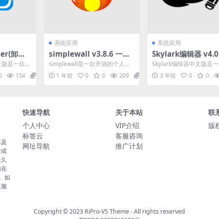
系统应用
系统应用
ller(卸载
simplewall v3.8.6 一款
Skylark编辑器 v4.0
 中文便携式
开源的个人防火墙软件便
巧开源的文本编辑器
er中文版是一款免
simplewall是一款开源的个人防
Skylark编辑器中文版是
携版
文绿色版
工具,HI
火墙软件，旨在为用户提供简单
开源的文本,源代码,二进
0
154
0
1 年前
0
0
209
0
3 年前
0
0
而有效的网络安...
器.Skyla...
快速导航
关于本站
联
个人中心
VIP介绍
版权
标签云
客服咨询
容及
网址导航
推广计划
业或
长久
须在
。如
版服
Copyright © 2023
RiPro-V5 Theme
- All rights reserved