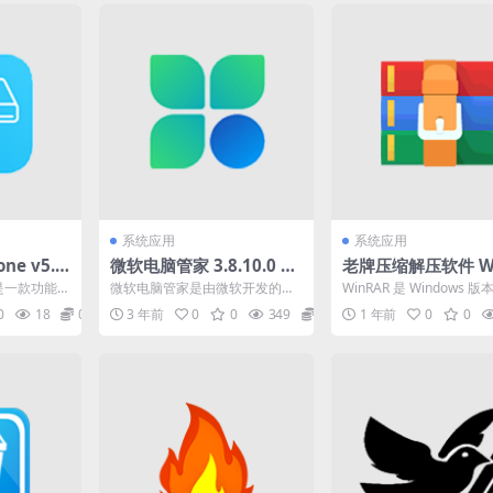
系统应用
系统应用
one v5.0.
微软电脑管家 3.8.10.0 Be
老牌压缩解压软件 Wi
具中文绿
ta 一款全面的电脑安全和
R v7.10 中文版
ne 是一款功能
微软电脑管家是由微软开发的一
WinRAR 是 Windows 版
系统优化工具
盘克隆工
款全面的电脑安全和系统优化工
压缩文件管理器 - 一个允许您
0
18
0
3 年前
0
0
349
0
1 年前
0
0
具。它提供了多种功能，包...