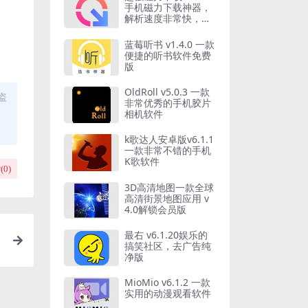
手机磁力下载神器，
解析速度非常快，会
员解锁版
蓝莓听书 v1.4.0 一款
便捷的听书软件免费
版
OldRoll v5.0.3 一款
盗
非常优秀的手机胶片
相机软件
k歌达人安卓版v6.1.1
一款非常不错的手机
K歌软件
(
0
)
3D高清地图一款全球
高清街景地图应用 v
4.0解锁会员版
最右 v6.1.20娱乐的
搞笑社区，去广告纯
净版
MioMio v6.1.2 一款
实用的动漫观看软件