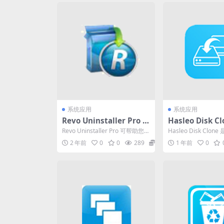
系统应用
系统应用
Revo Uninstaller Pro 5.
Hasleo Disk Cl
2.6应用程序卸载工具
0.2 磁盘克隆工
Revo Uninstaller Pro 可帮助您
Hasleo Disk Clo
色便携版
轻松卸载软件和删除不需要的程
强大且用户友好的磁
2 年前
0
0
289
0
1 年前
0
序...
具，它提...