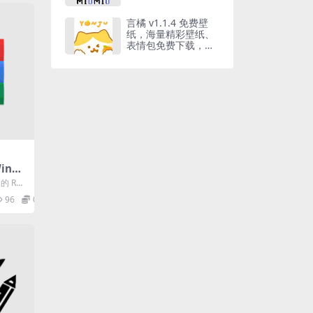
言橘 v1.1.4 免费壁
纸，海量精彩壁纸、
表情包免费下载，解
锁高级版
nRA
本的 RAR
...
96
0