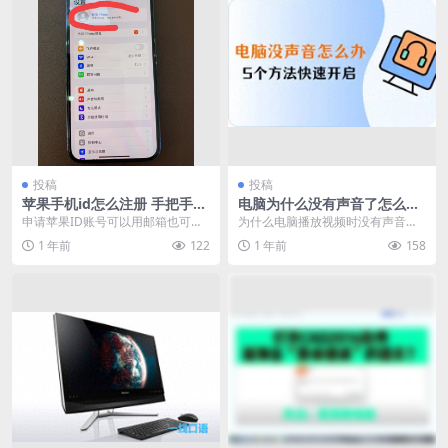
投稿
投稿
苹果手机id怎么注册 手把手教
电脑为什么没有声音了怎么恢
你申请苹果ID账号
复（分享5个方法）
申请苹果ID账号可以用邮箱也可以
为什么电脑播放视频时没有声音？
用手机号码，手机号码更简单便
电脑没有声音可能是由于音响设备
1 年前
122
1 年前
158
捷，今天就告诉大家怎...
连接不牢固，也可能是...