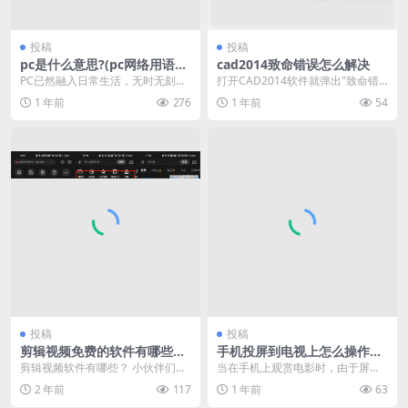
投稿
投稿
pc是什么意思?(pc网络用语是
cad2014致命错误怎么解决
什么意思)
PC已然融入日常生活，无时无刻不
打开CAD2014软件就弹出"致命错
与我们相伴。然而，您是否真正理
误"的提示？ 一打开CAD2014版本
1 年前
276
1 年前
54
解“PC”之意及其...
软件就...
投稿
投稿
剪辑视频免费的软件有哪些？
手机投屏到电视上怎么操作？
（好用的剪辑视频软件推荐）
分享4种方法
剪辑视频软件有哪些？ 小伙伴们日
当在手机上观赏电影时，由于屏幕
常会不会自己拍摄视频呢？ 这些拍
太小便损害了观影的感觉；而在玩
2 年前
117
1 年前
63
摄的视频会不会进...
游戏的过程中，想要感...