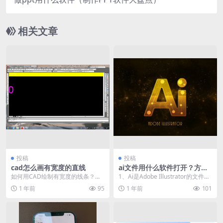
相关文章
投稿
投稿
cad怎么画有宽度的直线
ai文件用什么软件打开？方法
介绍
如何用CAD绘制有宽度的线条？这
1、Ai是Adobe Illustrator的文件扩
两种思路值得你借鉴，CAD小白必
展名，是一种矢量图形文件格式...
1 年前
95
1 年前
101
备。 如何用CA...